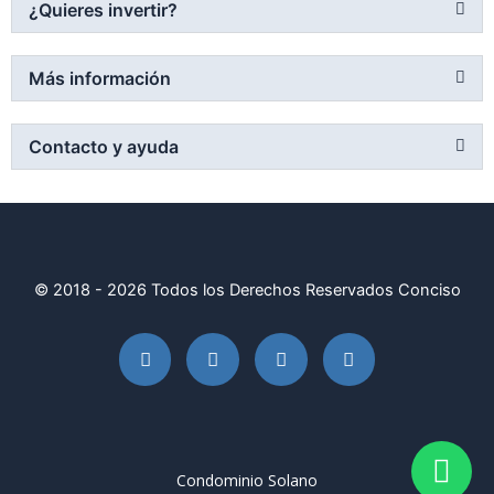
¿Quieres invertir?
Más información
Contacto y ayuda
© 2018 - 2026 Todos los Derechos Reservados Conciso
F
I
W
M
a
n
h
a
c
s
a
i
e
t
t
l
b
a
s
-
o
g
a
b
o
r
p
u
k
a
p
l
Condominio Solano
-
m
k