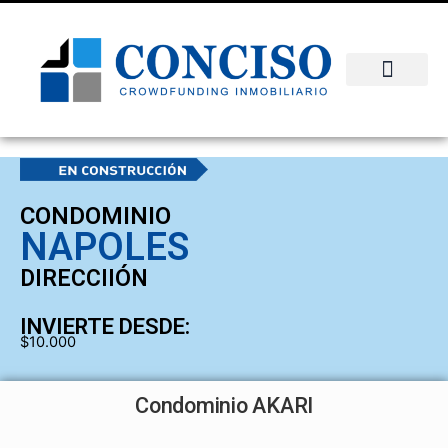
Skip
to
content
Oportunidades para invertir
CONDOMINIO
NAPOLES
DIRECCIIÓN
INVIERTE DESDE:
$10.000
Condominio AKARI