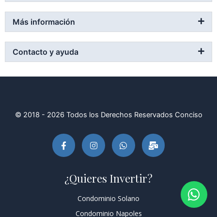
Más información
Contacto y ayuda
© 2018 - 2026 Todos los Derechos Reservados Conciso
F
I
W
M
a
n
h
a
c
s
a
i
e
t
t
l
b
a
s
-
¿Quieres Invertir?
o
g
a
b
o
r
p
u
k
a
p
l
Condominio Solano
-
m
k
f
Condominio Napoles